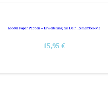
Modul Paper Pappen – Erweiterung für Dein Remember-Me
15,95
€